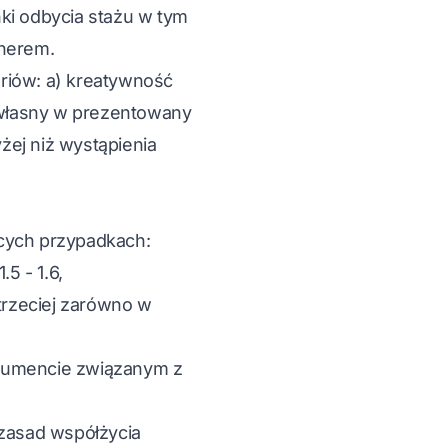
nki odbycia stażu w tym
tnerem.
riów: a) kreatywność
 własny w prezentowany
żej niż wystąpienia
ących przypadkach:
5 - 1.6,
trzeciej zarówno w
kumencie związanym z
zasad współżycia