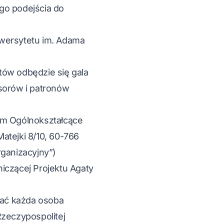
go podejścia do
iwersytetu im. Adama
ów odbędzie się gala
nsorów i patronów
ceum Ogólnokształcące
atejki 8/10, 60-766
rganizacyjny”)
niczącej Projektu Agaty
stać każda osoba
zeczypospolitej