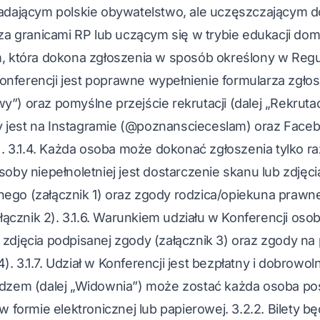
iadającym polskie obywatelstwo, ale uczęszczającym d
 granicami RP lub uczącym się w trybie edukacji dom
m, która dokona zgłoszenia w sposób określony w Regula
nferencji jest poprawne wypełnienie formularza zgło
”) oraz pomyślne przejście rekrutacji (dalej „Rekrutacj
 jest na Instagramie (@poznanscieceslam) oraz Face
3.1.4. Każda osoba może dokonać zgłoszenia tylko raz
soby niepełnoletniej jest dostarczenie skanu lub zdjęc
nego (załącznik 1) oraz zgody rodzica/opiekuna prawn
znik 2). 3.1.6. Warunkiem udziału w Konferencji osoby
 zdjęcia podpisanej zgody (załącznik 3) oraz zgody n
. 3.1.7. Udział w Konferencji jest bezpłatny i dobrowoln
idzem (dalej „Widownia”) może zostać każda osoba posi
 w formie elektronicznej lub papierowej. 3.2.2. Bilety