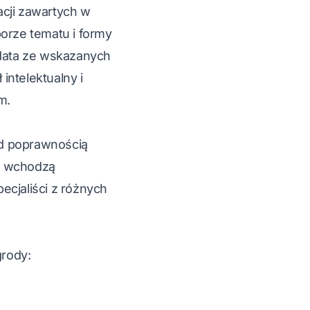
cji zawartych w
orze tematu i formy
data ze wskazanych
intelektualny i
m.
ad poprawnością
ów wchodzą
ecjaliści z różnych
rody: