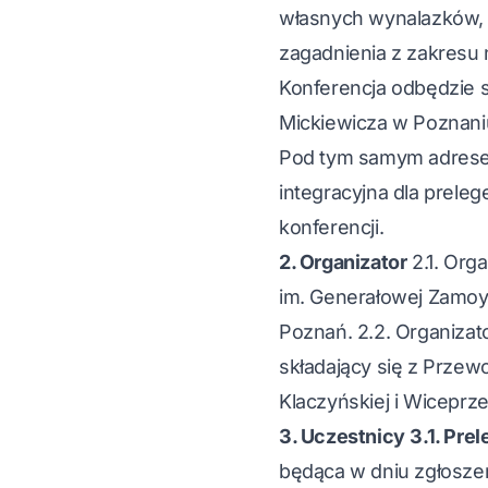
własnych wynalazków, 
zagadnienia z zakresu 
Konferencja odbędzie s
Mickiewicza w Poznani
Pod tym samym adresem
integracyjna dla prele
konferencji.
2. Organizator
2.1. Orga
im. Generałowej Zamoys
Poznań. 2.2. Organizat
składający się z Przew
Klaczyńskiej i Wiceprz
3. Uczestnicy
3.1. Pre
będąca w dniu zgłosze