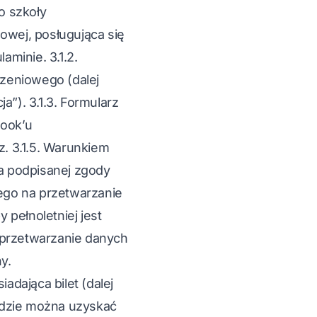
o szkoły
owej, posługująca się
minie. 3.1.2.
szeniowego (dalej
a”). 3.1.3. Formularz
book’u
. 3.1.5. Warunkiem
ia podpisanej zgody
ego na przetwarzanie
 pełnoletniej jest
a przetwarzanie danych
y.
adająca bilet (dalej
 będzie można uzyskać