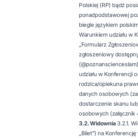
Polskiej (RP) bądź pos
ponadpodstawowej poza
biegle językiem polski
Warunkiem udziału w Ko
„Formularz Zgłoszeniowy
zgłoszeniowy dostępny
(@poznanscienceslam). 
udziału w Konferencji o
rodzica/opiekuna praw
danych osobowych (załąc
dostarczenie skanu lub
osobowych (załącznik 4)
3.2. Widownia
3.2.1. W
„Bilet”) na Konferencję