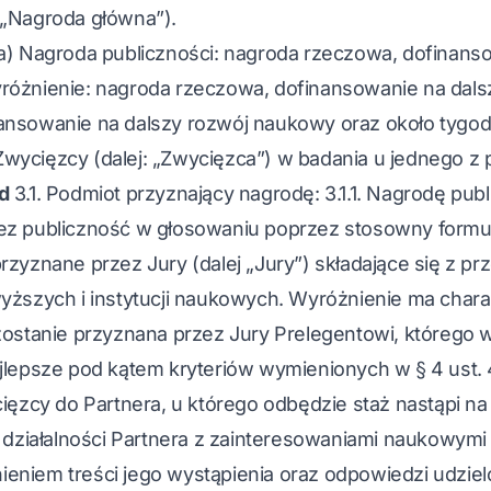
 „Nagroda główna”).
a) Nagroda publiczności: nagroda rzeczowa, dofinans
różnienie: nagroda rzeczowa, dofinansowanie na dals
nsowanie na dalszy rozwój naukowy oraz około tygodn
ycięzcy (dalej: „Zwycięzca”) w badania u jednego z p
d
3.1. Podmiot przyznający nagrodę: 3.1.1. Nagrodę pub
z publiczność w głosowaniu poprzez stosowny formular
zyznane przez Jury (dalej „Jury”) składające się z prz
yższych i instytucji naukowych. Wyróżnienie ma chara
zostanie przyznana przez Jury Prelegentowi, którego 
jlepsze pod kątem kryteriów wymienionych w § 4 ust.
cięzcy do Partnera, u którego odbędzie staż nastąpi na
u działalności Partnera z zainteresowaniami naukowymi
niem treści jego wystąpienia oraz odpowiedzi udzielo