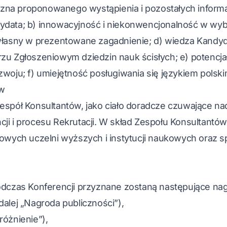
na proponowanego wystąpienia i pozostałych informa
ydata; b) innowacyjność i niekonwencjonalność w wyb
 własny w prezentowane zagadnienie; d) wiedza Kandy
u Zgłoszeniowym dziedzin nauk ścisłych; e) potencjał 
zwoju; f) umiejętność posługiwania się językiem polski
ów
espół Konsultantów, jako ciało doradcze czuwające n
ji i procesu Rekrutacji. W skład Zespołu Konsultant
żowych uczelni wyższych i instytucji naukowych oraz sp
dczas Konferencji przyznane zostaną następujące nag
dalej „Nagroda publiczności”),
różnienie”),