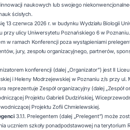
innowacji naukowych lub swojego niekonwencjonalne
nauk ścisłych.
ię 13 czerwca 2026 r. w budynku Wydziału Biologii Un
u przy ulicy Uniwersytetu Poznańskiego 6 w Poznaniu.
 w ramach Konferencji poza wystąpieniami prelegent
gentów, jury, zespołu organizacyjnego, partnerów, spo
nizatorem konferencji (dalej „Organizator”) jest II Li
kiej i Heleny Modrzejewskiej w Poznaniu z/s przy ul. M
ora reprezentuje Zespół organizacyjny (dalej „Zespół o
odniczącej Projektu Gabrieli Dudzińskiej, Wiceprzewod
ewodniczącej Projektu Zofii Chmielewskiej.
legenci
3.1.1. Prelegentem (dalej „Prelegent”) może zo
nia uczniem szkoły ponadpodstawowej na terytorium R