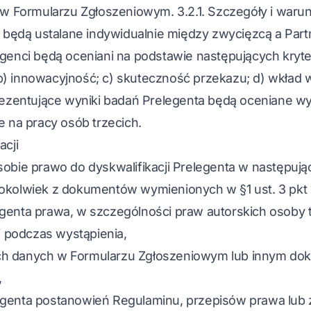
” w Formularzu Zgłoszeniowym. 3.2.1. Szczegóły i waru
ia będą ustalane indywidualnie między zwycięzcą a Par
genci będą oceniani na podstawie następujących kryte
b) innowacyjność; c) skuteczność przekazu; d) wkład
prezentujące wyniki badań Prelegenta będą oceniane wy
e na pracy osób trzecich.
acji
sobie prawo do dyskwalifikacji Prelegenta w następuj
okolwiek z dokumentów wymienionych w §1 ust. 3 pkt 1.
genta prawa, w szczególności praw autorskich osoby 
 i podczas wystąpienia,
ch danych w Formularzu Zgłoszeniowym lub innym do
,
egenta postanowień Regulaminu, przepisów prawa lub 