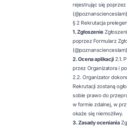
rejestrując się poprze
(@poznanscienceslam). 
§ 2 Rekrutacja prelege
1. Zgłoszenie
Zgłoszeni
poprzez Formularz Zgł
(@poznanscienceslam)
2. Ocena aplikacji
2.1. 
przez Organizatora i p
2.2. Organizator dokon
Rekrutacji zostaną ogł
sobie prawo do przepr
w formie zdalnej, w p
okaże się niemożliwy.
3. Zasady oceniania
Zg