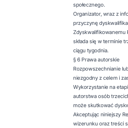
społecznego.
Organizator, wraz z in
przyczynę dyskwalifikac
Zdyskwalifikowanemu P
składa się w terminie t
ciągu tygodnia.
§ 6 Prawa autorskie
Rozpowszechnianie lub
niezgodny z celem i za
Wykorzystanie na etapie
autorstwa osób trzecich
może skutkować dyskwa
Akceptując niniejszy R
wizerunku oraz treści 